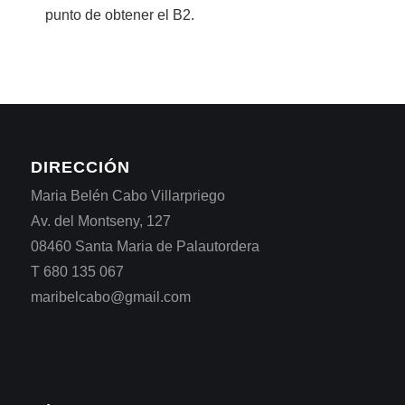
punto de obtener el B2.
DIRECCIÓN
Maria Belén Cabo Villarpriego
Av. del Montseny, 127
08460 Santa Maria de Palautordera
T 680 135 067
maribelcabo@gmail.com